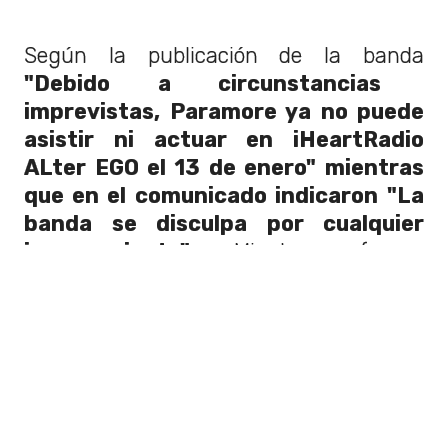
Según la publicación de la banda
"Debido a circunstancias
imprevistas, Paramore ya no puede
asistir ni actuar en iHeartRadio
ALter EGO el 13 de enero" mientras
que en el comunicado indicaron
"La
banda se disculpa por cualquier
inconveniente".
Mientras fueron
remplazados por la banda
"Fall Out
Boy"
.
Los motivos de la cancelación del
espectáculo se debe según las fuentes
de
Variety "a un caso de conflictos de
agenda en un participante clave"