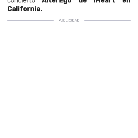
concierto
AlterEgo de iHeart en
California.