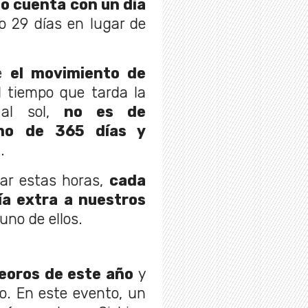
o cuenta con un día
do 29 días en lugar de
ue
el movimiento de
l tiempo que tarda la
 al sol,
no es de
ino de 365 días y
s
.
sar estas horas,
cada
ía extra a nuestros
uno de ellos.
teoros de este año
y
o. En este evento, un