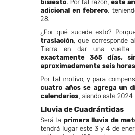
bisiesto
. Por tal razón,
este añ
adicional en febrero
, tenien
28.
¿Por qué sucede esto? Porq
traslación
, que corresponde a
Tierra en dar una vuelta
exactamente 365 días, s
aproximadamente seis hora
Por tal motivo, y para compen
cuatro años se agrega un d
calendarios
, siendo este 2024 
Lluvia de Cuadrántidas
Será la
primera lluvia de me
tendrá lugar este 3 y 4 de ener