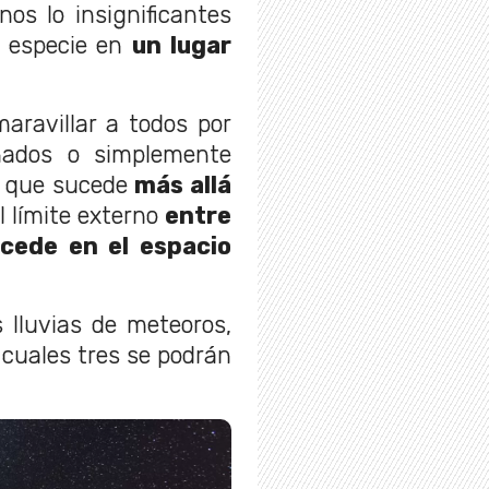
os lo insignificantes
o especie en
un lugar
aravillar a todos por
onados o simplemente
o que sucede
más allá
el límite externo
entre
ucede en el espacio
 lluvias de meteoros,
s cuales tres se podrán