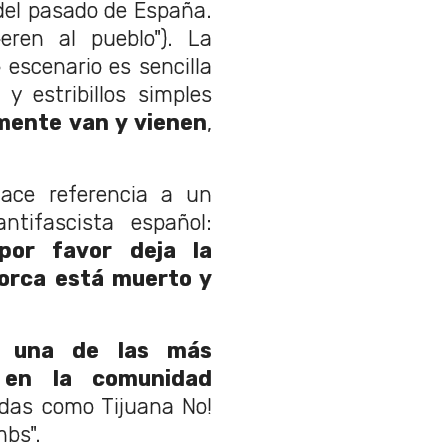
del pasado de España.
eren al pueblo"). La
escenario es sencilla
y estribillos simples
mente van y vienen
,
ace referencia a un
ntifascista español:
por favor deja la
Lorca está muerto y
en
una de las más
 en la comunidad
ndas como Tijuana No!
mbs".