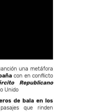
 canción una metáfora
spaña
con en conflicto
ército Republicano
no Unido
eros de bala en los
pasajes que rinden