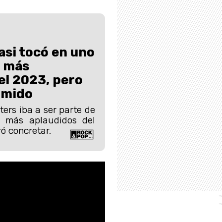
asi tocó en uno
s más
l 2023, pero
rmido
hters iba a ser parte de
s más aplaudidos del
ró concretar.