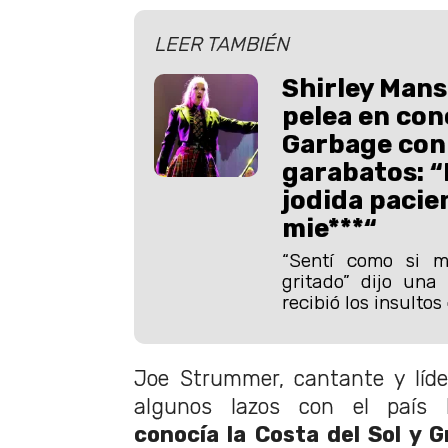
LEER TAMBIÉN
Shirley Man
pelea en con
Garbage con 
garabatos: 
jodida pacie
mie***“
“Sentí como si 
gritado” dijo una
recibió los insulto
Joe Strummer, cantante y líde
algunos lazos con el país I
conocía la Costa del Sol y 