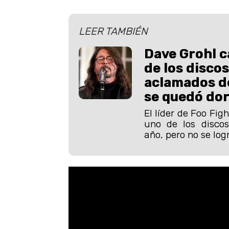
LEER TAMBIÉN
Dave Grohl c
de los disco
aclamados de
se quedó do
El líder de Foo Fig
uno de los disco
año, pero no se log