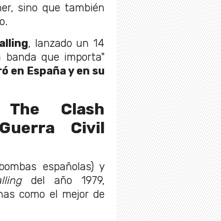
er, sino que también
o.
lling
, lanzado un 14
ca banda que importa"
ró en España y en su
 The Clash
Guerra Civil
(bombas españolas) y
ling
del año 1979,
nas como el mejor de