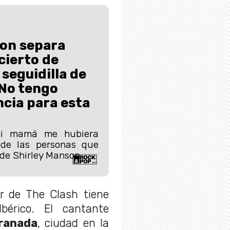
son separa
cierto de
seguidilla de
“No tengo
ncia para esta
mi mamá me hubiera
 de las personas que
s de Shirley Manson
r de The Clash tiene
bérico. El cantante
Granada
, ciudad en la