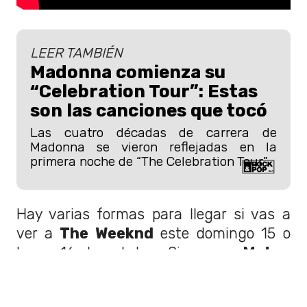
LEER TAMBIÉN
Madonna comienza su
“Celebration Tour”: Estas
son las canciones que tocó
Las cuatro décadas de carrera de
Madonna se vieron reflejadas en la
primera noche de “The Celebration Tour”.
Hay varias formas para llegar si vas a
ver a
The Weeknd
este domingo 15 o
lunes 16 de octubre. Si vas en
Metro
,
puedes ir a la
estación Rojas
Magallanes de la Línea 4
, y caminar