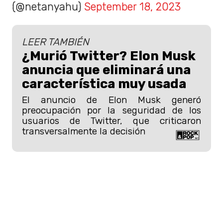
(@netanyahu)
September 18, 2023
LEER TAMBIÉN
¿Murió Twitter? Elon Musk
anuncia que eliminará una
característica muy usada
El anuncio de Elon Musk generó
preocupación por la seguridad de los
usuarios de Twitter, que criticaron
transversalmente la decisión
Según Musk, X tiene
550 millones de
usuarios activos mensuales
, que
comparten entre 100 y 200 millones de
publicaciones diarias en la
red social
.