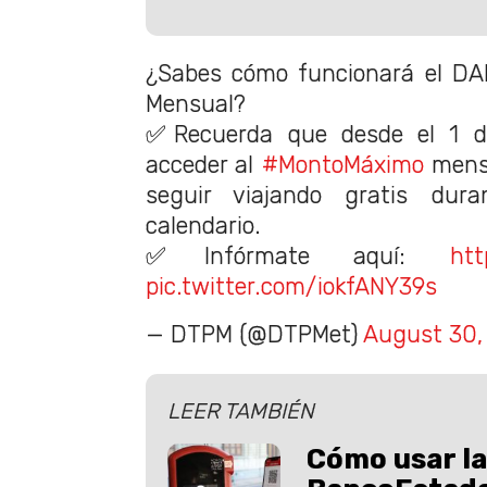
¿Sabes cómo funcionará el D
Mensual?
✅Recuerda que desde el 1 d
acceder al
#MontoMáximo
mensu
seguir viajando gratis du
calendario.
✅Infórmate aquí:
htt
pic.twitter.com/iokfANY39s
— DTPM (@DTPMet)
August 30,
LEER TAMBIÉN
Cómo usar l