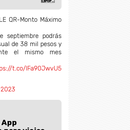
ALE QR-Monto Máximo
e septiembre podrás
al de 38 mil pesos y
rante el mismo mes
ps://t.co/lFa90JwvU5
 2023
a App