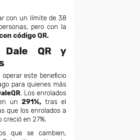
ar con un límite de 38
personas, pero con la
con código QR.
 Dale QR y
s
operar este beneficio
iago para quienes más
aleQR
. Los enrolados
 en un
291%,
tras el
s que los enrolados a
 creció en 27%.
ios que se cambien,