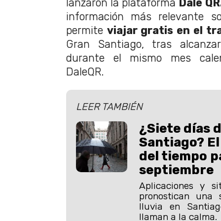
lanzaron la plataforma
Dale QR
información más relevante so
permite
viajar gratis en el t
Gran Santiago, tras alcanza
durante el mismo mes cale
DaleQR.
LEER TAMBIÉN
¿Siete días d
Santiago? El
del tiempo p
septiembre
Aplicaciones y s
pronostican una
lluvia en Santiag
llaman a la calma.