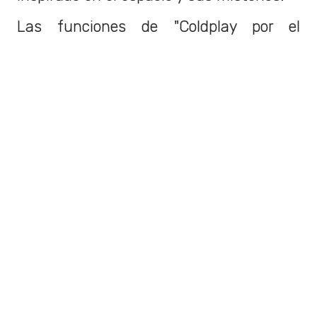
Las funciones de "Coldplay por el
Universo" en el Planetario Usach se
llevará a cabo
durante los viernes y
sábados de septiembre y octubre.
Las entradas ya están disponibles en el
sitio web oficial
del planetario y se
pueden adquirir por $12.000.