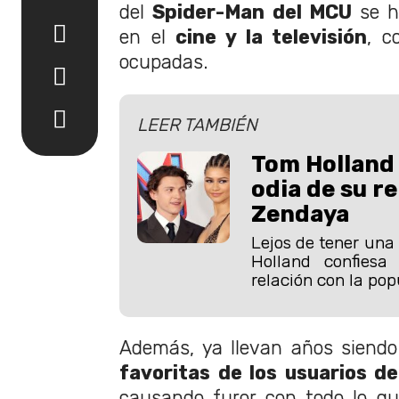
del
Spider-Man del MCU
se h
en el
cine y la televisión
, c
ocupadas.
LEER TAMBIÉN
Tom Holland 
odia de su r
Zendaya
Lejos de tener una 
Holland confies
relación con la pop
Además, ya llevan años siend
favoritas de los usuarios de
causando furor con todo lo qu