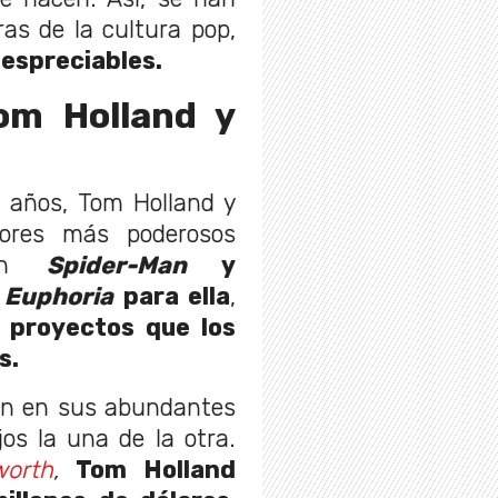
as de la cultura pop,
despreciables.
om Holland y
6 años, Tom Holland y
ores más poderosos
con
Spider-Man
y
y
Euphoria
para ella
,
s
proyectos que los
s.
ien en sus abundantes
os la una de la otra.
worth
,
Tom Holland