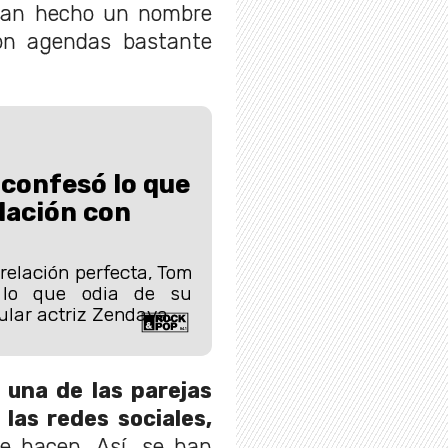
an hecho un nombre
on agendas bastante
confesó lo que
elación con
relación perfecta, Tom
a lo que odia de su
ular actriz Zendaya.
o
una de las parejas
 las redes sociales,
e hacen. Así, se han