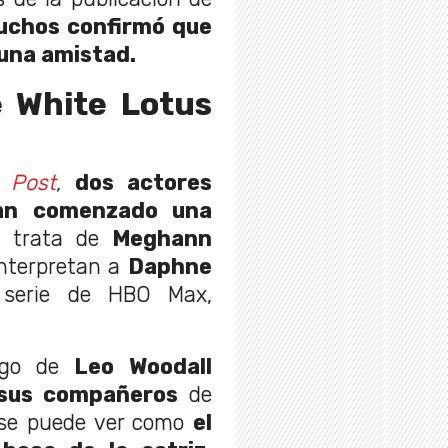
uchos confirmó que
 una amistad.
e White Lotus
 Post
,
dos actores
ían comenzado una
e trata de
Meghann
nterpretan a
Daphne
 serie de HBO Max,
go de
Leo Woodall
 sus compañeros
de
 se puede ver como
el