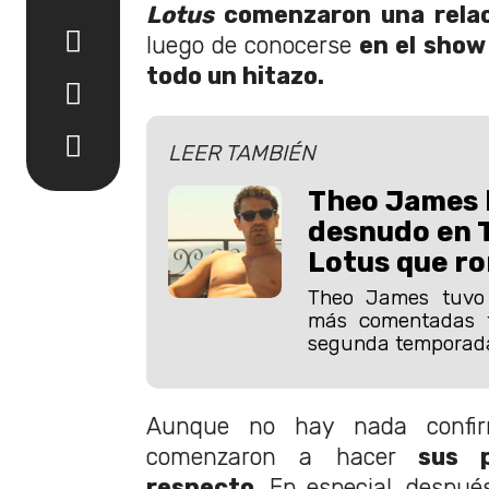
Lotus
comenzaron una relaci
luego de conocerse
en el show
todo un hitazo.
LEER TAMBIÉN
Theo James 
desnudo en 
Lotus que ro
Theo James tuvo
más comentadas t
segunda temporada
Aunque no hay nada confirm
comenzaron a hacer
sus p
respecto.
En especial, después