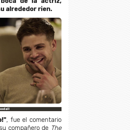
boca de la actriz,
u alrededor rien.
oodall
!"
, fue el comentario
de su compañero de
The