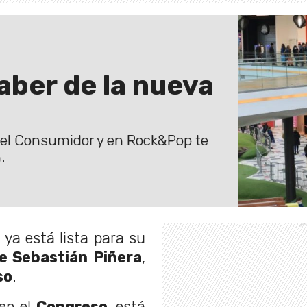
aber de la nueva
del Consumidor y en Rock&Pop te
.
r
ya está lista para su
e Sebastián Piñera
,
so
.
 en el
Congreso
, está