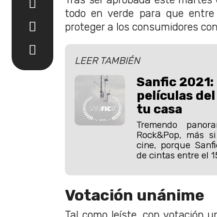
todo en verde para que entre
proteger a los consumidores co
LEER TAMBIÉN
Sanfic 2021:
películas de
tu casa
Tremendo panor
Rock&Pop, más si
cine, porque Sanf
de cintas entre el 1
Votación unánime
Tal como leíste, con votación u