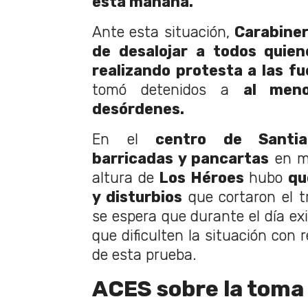
esta mañana.
Ante esta situación,
Carabiner
de desalojar a todos quie
realizando protesta a las f
tomó detenidos a
al men
desórdenes.
En el
centro de Santia
barricadas y pancartas
en mo
altura de
Los Héroes
hubo
qu
y disturbios
que cortaron el trá
se espera que durante el día ex
que dificulten la situación con 
de esta prueba.
ACES sobre la toma 