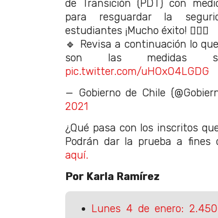
de Transición (PDT) con medid
para resguardar la segur
estudiantes ¡Mucho éxito! ✍🏼✨
🔹 Revisa a continuación lo que
son las medidas sa
pic.twitter.com/uHOxO4LGDG
— Gobierno de Chile (@Gobier
2021
¿Qué pasa con los inscritos qu
Podrán dar la prueba a fines
aquí.
Por Karla Ramírez
Lunes 4 de enero: 2.450