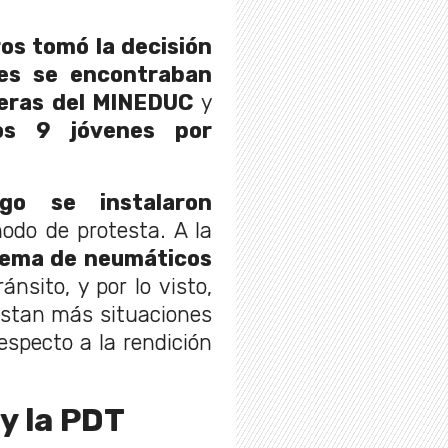
os tomó la decisión
nes se encontraban
ueras del MINEDUC
y
os 9 jóvenes por
go se instalaron
do de protesta. A la
ema de neumáticos
nsito, y por lo visto,
istan más situaciones
respecto a la rendición
y la PDT