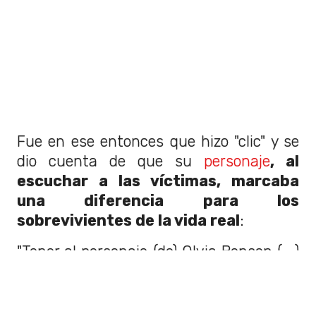
Fue en ese entonces que hizo "clic" y se
dio cuenta de que su
personaje
, al
escuchar a las víctimas, marcaba
una diferencia para los
sobrevivientes de la vida real
:
"Tener al personaje (de) Olvia Benson (...)
fue muy poderoso (...)
La gente solía
llamarme la activista accidental
. No
tomé este empleo en UVE para hacer