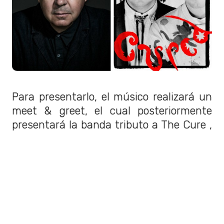
Para presentarlo, el músico realizará un
meet & greet, el cual posteriormente
presentará la banda tributo a The Cure ,
Fiction
y finalizará con un
DJ SET a
cargo de Tolhurst, todo es en el
Centro Cultural Amanda.
El evento se llevará a cabo en el
Centro
Cultural Amanda el viernes 15 de
noviembre
e incluirá una presentación