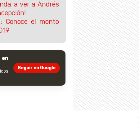
da a ver a Andrés
cepción!
s: Conoce el monto
2019
 en
Seguir en Google
dos