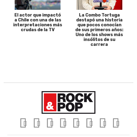
El actor que impactó
La Combo Tortuga
a Chile con una de las
destapó una historia
interpretaciones más
que pocos conocían
crudas de la TV
de sus primeros años:
Uno de los shows más
insólitos de su
carrera