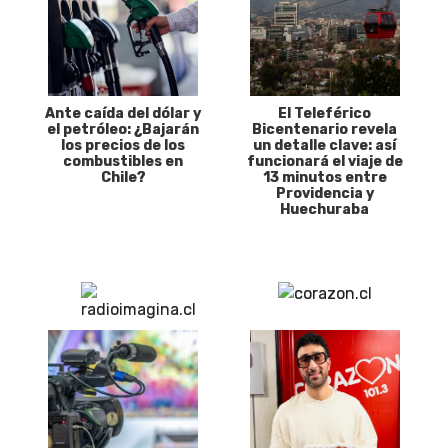
Ante caída del dólar y
El Teleférico
el petróleo: ¿Bajarán
Bicentenario revela
los precios de los
un detalle clave: así
combustibles en
funcionará el viaje de
Chile?
13 minutos entre
Providencia y
Huechuraba