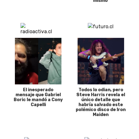
mismo'
El inesperado
Todos lo odian, pero
mensaje que Gabriel
Steve Harris revela el
Boric le mandó a Cony
único detalle que
Capelli
habría salvado este
polémico disco de Iron
Maiden