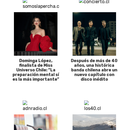
Dominga López,
Después de más de 40
finalista de Miss
años, una histórica
Universo Chile: “La
banda chilena abre un
preparación mental sí
nuevo capítulo con
es la más importante”
disco inédito