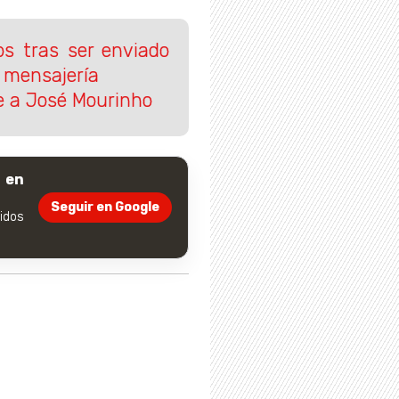
os tras ser enviado
e mensajería
e a José Mourinho
 en
Seguir en Google
dos