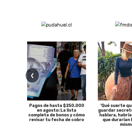
❮
Pagos de hasta $250.000
'Qué suerte qu
en agosto: La lista
guardar secreto
completa de bonos y cómo
hablara, habría
revisar tu fecha de cobro
que durarían 
mism