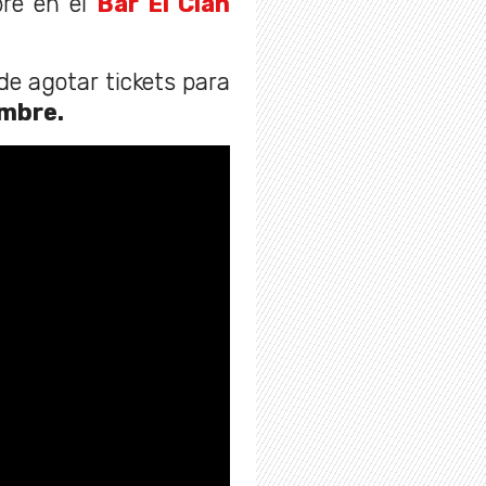
bre en el
Bar El Clan
e agotar tickets para
embre.