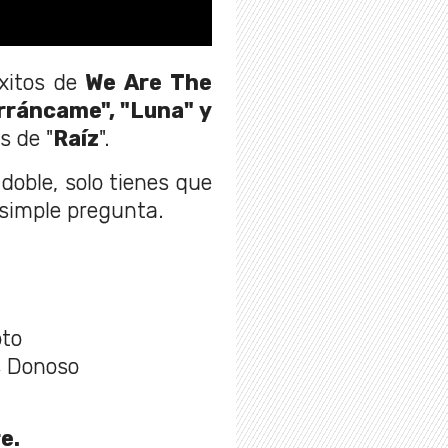
xitos de
We Are The
Arráncame", "Luna" y
s de "
Raíz
".
doble, solo tienes que
 simple pregunta.
oto
s Donoso
e.