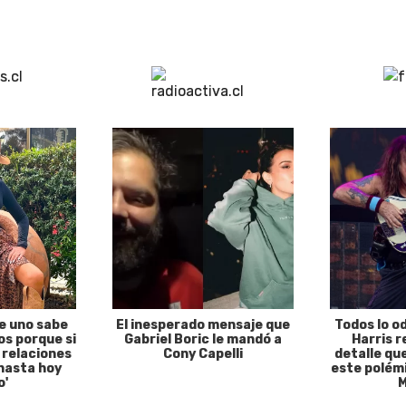
e uno sabe
El inesperado mensaje que
Todos lo o
s porque si
Gabriel Boric le mandó a
Harris r
 relaciones
Cony Capelli
detalle qu
hasta hoy
este polémi
o'
M