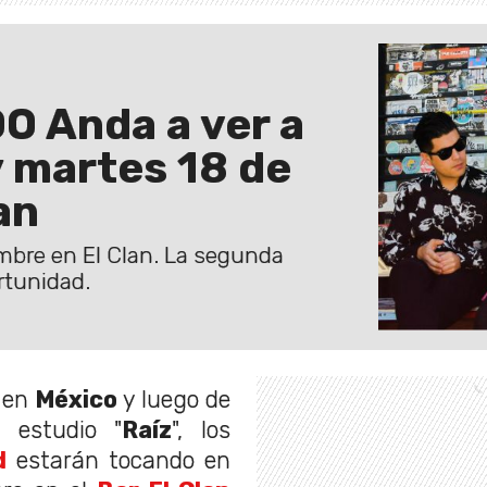
Anda a ver a
 martes 18 de
an
embre en El Clan. La segunda
rtunidad.
 en
México
y luego de
e estudio "
Raíz
", los
d
estarán tocando en