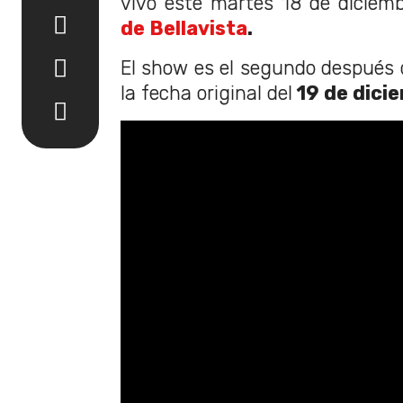
vivo este martes 18 de diciem
de Bellavista
.
El show es el segundo después d
la fecha original del
19 de dici