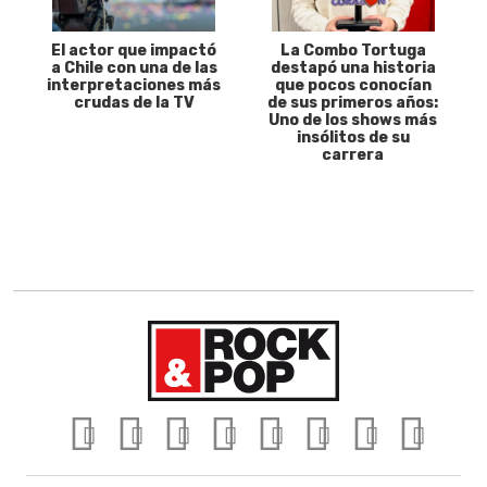
El actor que impactó
La Combo Tortuga
a Chile con una de las
destapó una historia
interpretaciones más
que pocos conocían
crudas de la TV
de sus primeros años:
Uno de los shows más
insólitos de su
carrera