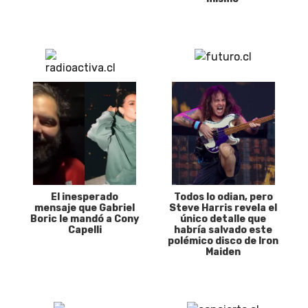
El inesperado
Todos lo odian, pero
mensaje que Gabriel
Steve Harris revela el
Boric le mandó a Cony
único detalle que
Capelli
habría salvado este
polémico disco de Iron
Maiden