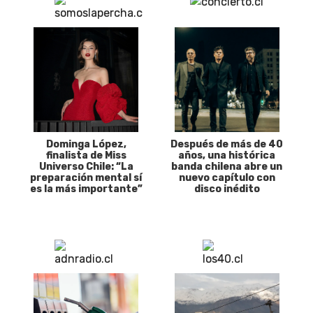
Dominga López,
Después de más de 40
finalista de Miss
años, una histórica
Universo Chile: “La
banda chilena abre un
preparación mental sí
nuevo capítulo con
es la más importante”
disco inédito