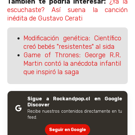
También te podría interesar:
¿Ya la
escuchaste? Así suena la canción
inédita de Gustavo Cerati
Modificación genética: Científico
creó bebés "resistentes" al sida
Game of Thrones: George R.R.
Martin contó la anécdota infantil
que inspiró la saga
Sigue a Rockandpop.cl en Google
Discover
Recibe nuestros contenidos directamente en tu
feed.
Seguir en Google