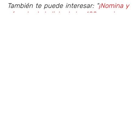
También te puede interesar: “
¡Nomina y
sé parte de la lista de las 100 canciones
más importantes de la música chilena
“.