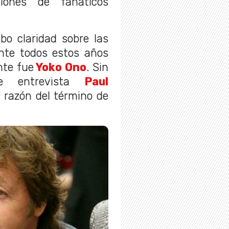
llones de fanáticos
o claridad sobre las
ante todos estos años
nte fue
Yoko Ono
. Sin
te entrevista
Paul
 razón del término de