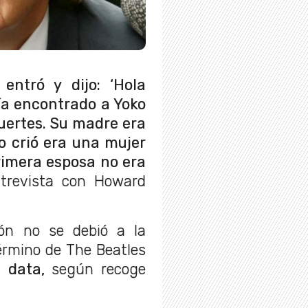
entró y dijo: ‘Hola
bía encontrado a Yoko
uertes. Su madre era
lo crió era una mujer
primera esposa no era
ntrevista con Howard
ón no se debió a la
érmino de The Beatles
a data,
según recoge