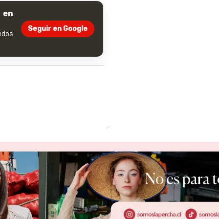
 en
Seguir en Google
dos