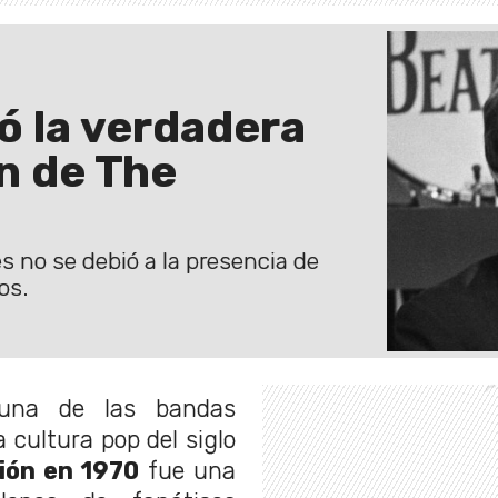
ó la verdadera
n de The
s no se debió a la presencia de
os.
na de las bandas
 cultura pop del siglo
ión en 1970
fue una