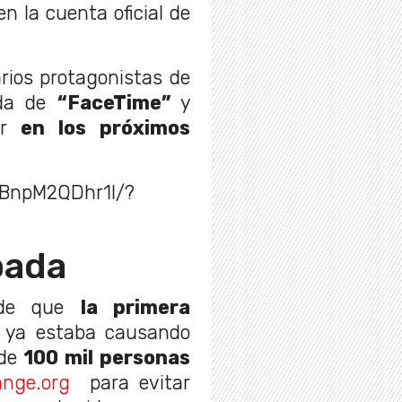
n la cuenta oficial de
rios protagonistas de
ada de
“FaceTime”
y
ar
en los próximos
/BnpM2QDhr1l/?
pada
s de que
la primera
, ya estaba causando
 de
100 mil personas
nge.org
para evitar