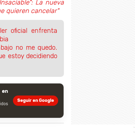
Insaciable": La nueva
ue quieren cancelar"
er oficial enfrenta
bia
rabajo no me quedo.
ue estoy decidiendo
 en
Seguir en Google
dos