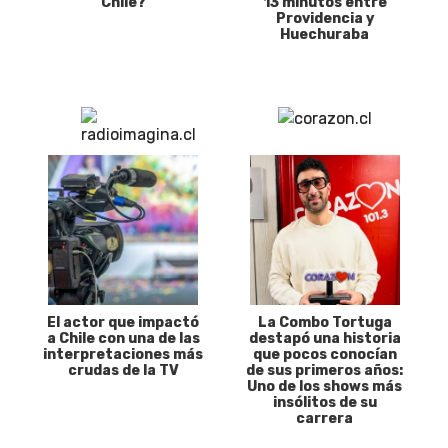
Chile?
13 minutos entre
Providencia y
Huechuraba
El actor que impactó
La Combo Tortuga
a Chile con una de las
destapó una historia
interpretaciones más
que pocos conocían
crudas de la TV
de sus primeros años:
Uno de los shows más
insólitos de su
carrera