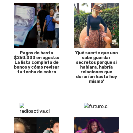
Pagos de hasta
'Qué suerte que uno
$250.000 en agosto:
sabe guardar
La lista completa de
secretos porque si
bonos y cómo revisar
hablara, habría
tu fecha de cobro
relaciones que
durarían hasta hoy
mismo'