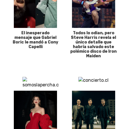
El inesperado
Todos lo odian, pero
mensaje que Gabriel
Steve Harris revela el
Boric le mandó a Cony
único detalle que
Capelli
habría salvado este
polémico disco de Iron
Maiden