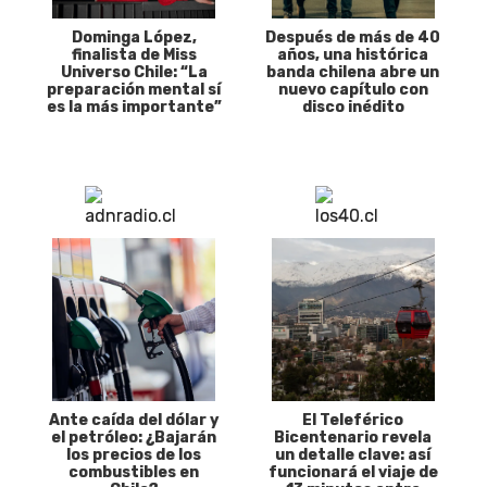
Dominga López,
Después de más de 40
finalista de Miss
años, una histórica
Universo Chile: “La
banda chilena abre un
preparación mental sí
nuevo capítulo con
es la más importante”
disco inédito
Ante caída del dólar y
El Teleférico
el petróleo: ¿Bajarán
Bicentenario revela
los precios de los
un detalle clave: así
combustibles en
funcionará el viaje de