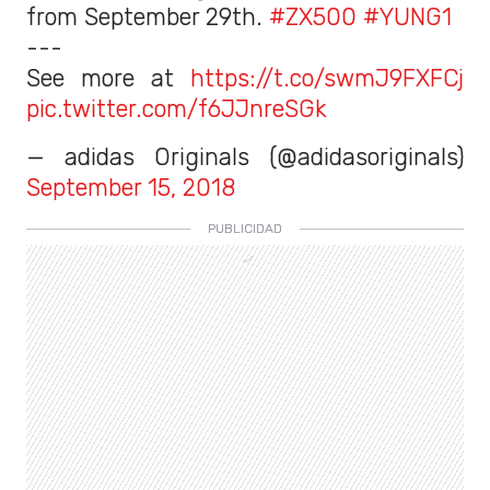
from September 29th.
#ZX500
#YUNG1
---
See more at
https://t.co/swmJ9FXFCj
pic.twitter.com/f6JJnreSGk
— adidas Originals (@adidasoriginals)
September 15, 2018