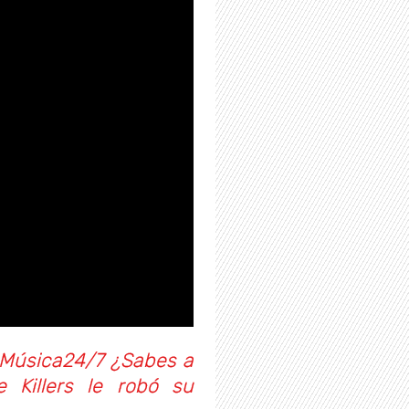
Música24/7 ¿Sabes a
 Killers le robó su