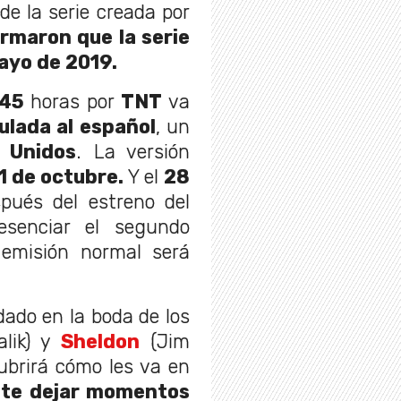
de la serie creada por
rmaron que la serie
mayo de 2019.
:45
horas por
TNT
va
ulada al español
, un
 Unidos
. La versión
1 de octubre.
Y el
28
spués del estreno del
esenciar el segundo
 emisión normal será
dado en la boda de los
lik) y
Sheldon
(Jim
ubrirá cómo les va en
ete dejar momentos