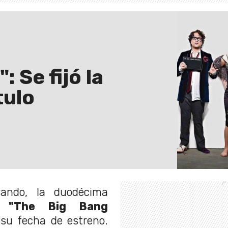
 Se fijó la
tulo
ando, la duodécima
ia
"The Big Bang
su fecha de estreno.