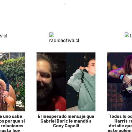
e uno sabe
El inesperado mensaje que
Todos lo o
s porque si
Gabriel Boric le mandó a
Harris r
 relaciones
Cony Capelli
detalle qu
hasta hoy
este polémi