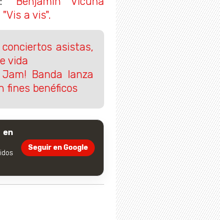
ar:
"Benjamín Vicuña
Vis a vis".
conciertos asistas,
e vida
l Jam! Banda lanza
n fines benéficos
 en
Seguir en Google
dos