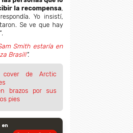
cibir la recompensa
,
espondía. Yo insistí,
ptaron. Se ve que hay
”.
Sam Smith estaría en
za Brasil!
".
l cover de Arctic
es
en brazos por sus
os pies
 en