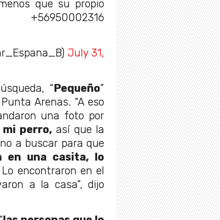
menos que su propio
6950002316
ar_Espana_B)
July 31,
úsqueda, “
Pequeño
”
 Punta Arenas. “A eso
andaron una foto por
 mi perro,
así que la
no a buscar para que
n en una casita, lo
. Lo encontraron en el
varon a la casa”, dijo
“
las personas que lo