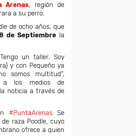
a Arenas
, región de
rara a su perro.
odle de ocho años, que
18 de Septiembre
la
Tengo un taller. Soy
ra) y con Pequeño ya
no somos multitud”,
s a los medios de
a noticia a través de
 En
#PuntaArenas
Se
de raza Poodle, cuyo
mbrano ofrece a quien