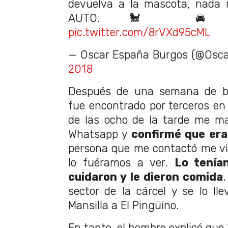
devuelva a la mascota, nada 
AUTO. 🐩 🚘 +5
pic.twitter.com/8rVXd95cML
— Oscar España Burgos (@Osc
2018
Después de una semana de b
fue encontrado por terceros en
de las ocho de la tarde me m
Whatsapp y
confirmé que era
persona que me contactó me vi
lo fuéramos a ver.
Lo tenía
cuidaron y le dieron comida
sector de la cárcel y se lo lle
Mansilla a El Pingüino.
En tanto, el hombre explicó que 