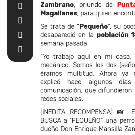
Zambrano
, oriundo de
Punt
Magallanes
, para quien encont
Se trata de “
Pequeño
”, su po
desapareció en la
población 
semana pasada.
“Yo trabajo aquí en mi casa. 
mecánico. Somos los dos (seño
éramos multitud. Ahora ya 
explicó hace algunos día
comunicación, que difundieron l
redes sociales.
[INEDITA RECOMPENSA] 📸
BUSCA a "PEQUEÑO" una perro 
dueño Don Enrique Mansilla Za