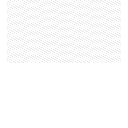
¿Fecha tentativa?
Aún no se sabe nada
. Hasta ahora sólo
se trata de
información que aparece
en el código de la red social
y no
porque esté ahí, quiere decir que
finalmente Facebook lo va a
terminar