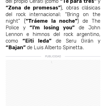
del propio Cerati (como
“Té para tres”
y
“Zona de promesas”
), obras clásicas
del rock internacional: “Bring on the
night” (
“Tráeme la noche”
) de The
Police y
“I'm losing you”
de John
Lennon e himnos del rock argentino,
como
“Eiti leda”
de Seru Girán y
“Bajan”
de Luis Alberto Spinetta.