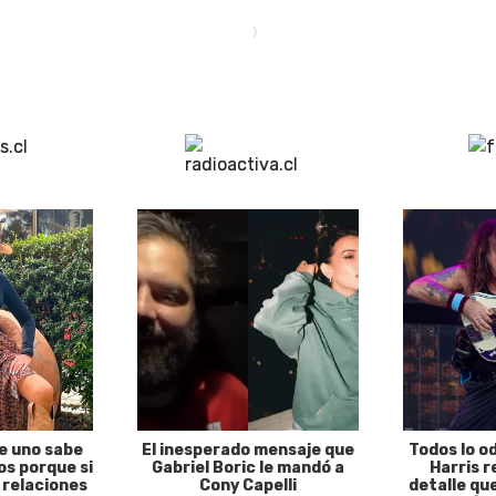
e uno sabe
El inesperado mensaje que
Todos lo o
s porque si
Gabriel Boric le mandó a
Harris r
 relaciones
Cony Capelli
detalle qu