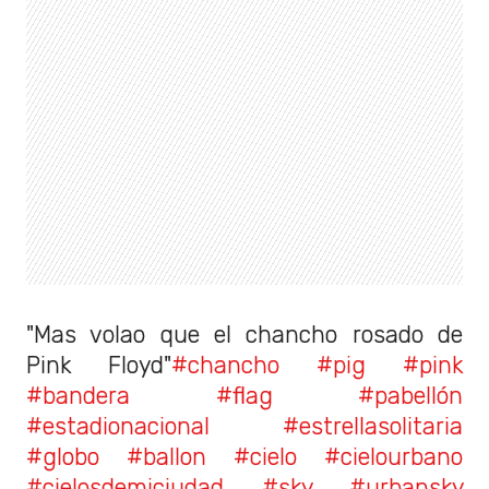
"Mas volao que el chancho rosado de
Pink Floyd"
#chancho
#pig
#pink
#bandera
#flag
#pabellón
#estadionacional
#estrellasolitaria
#globo
#ballon
#cielo
#cielourbano
#cielosdemiciudad
#sky
#urbansky