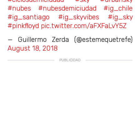
#nubes
#nubesdemiciudad
#ig_chile
#ig_santiago
#ig_skyvibes
#ig_sky
#pinkfloyd
pic.twitter.com/aFXFaLvY5Z
— Guillermo Zerda (@estemequetrefe)
August 18, 2018