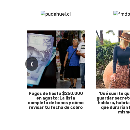
❮
Pagos de hasta $250.000
'Qué suerte qu
en agosto: La lista
guardar secreto
completa de bonos y cómo
hablara, habría
revisar tu fecha de cobro
que durarían 
mism