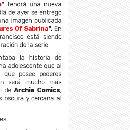
h
"
tendrá una nueva
 día de ayer se entregó
 una imagen publicada
ures Of Sabrina
".
En
ancisco está siendo
ración de la serie.
ntaba la historia de
una adolescente que al
e que posee poderes
ión será mucho más
l de
Archie Comics
,
s oscura y cercana al
es.