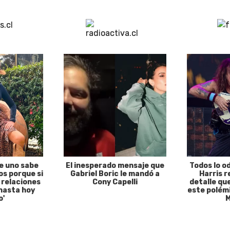
e uno sabe
El inesperado mensaje que
Todos lo o
s porque si
Gabriel Boric le mandó a
Harris r
 relaciones
Cony Capelli
detalle qu
hasta hoy
este polémi
o'
M