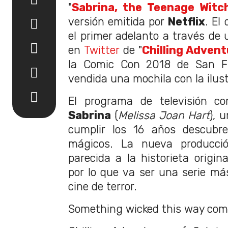
"
Sabrina, the Teenage Witc
versión emitida por
Netflix
. El
el primer adelanto a través de
en
Twitter
de "
Chilling Advent
la Comic Con 2018 de San Fr
vendida una mochila con la ilust
El programa de televisión co
Sabrina
(
Melissa Joan Hart
), 
cumplir los 16 años descubr
mágicos. La nueva producc
parecida a la historieta origina
por lo que va ser una serie má
cine de terror.
Something wicked this way com