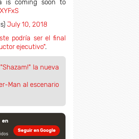
na is coming soon to
eXYFxS
cs)
July 10, 2018
ste podría ser el final
ctor ejecutivo"
.
 "Shazam!" la nueva
er-Man al escenario
 en
Seguir en Google
dos