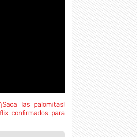
"¡Saca las palomitas!
flix confirmados para