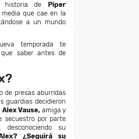
a historia de
Piper
e media que cae en la
entándose a un mundo
ueva temporada te
 que saber antes de
x?
o de presas aburridas
os guardias decidieron
,
Alex Vause,
amiga y
 secuestro por parte
, desconociendo su
lex? ¿Seguirá su