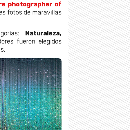
e photographer of
s fotos de maravillas
egorías:
Naturaleza,
res fueron elegidos
s.