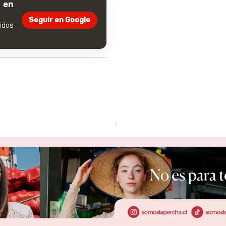
 en
Seguir en Google
dos