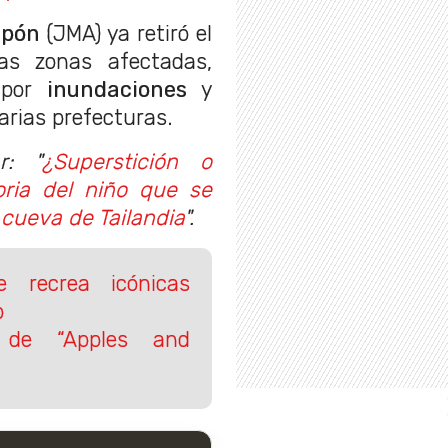
apón
(JMA) ya retiró el
as zonas afectadas,
 por
inundaciones
y
arias prefecturas.
r: "
¿Superstición o
oria del niño que se
 cueva de Tailandia
".
 recrea icónicas
p
o de “Apples and