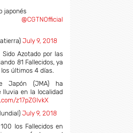
.
lo japonés
deo
@CGTNOfficial
atierra)
July 9, 2018
Sido Azotado por las
jando 81 Fallecidos, ya
os últimos 4 días.
de Japón (JMA) ha
 lluvia en la localidad
r.com/z17pZGIvkX
undial)
July 9, 2018
00 los Fallecidos en