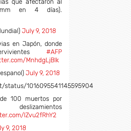
vias que afectaron al
 mm en 4 días).
undial)
July 9, 2018
vias en Japón, donde
ervivientes
#AFP
itter.com/MnhdgLjBlk
espanol)
July 9, 2018
ort/status/1016095541145595904
 de 100 muertos por
eslizamientos
tter.com/lZvu2fRhY2
ly 9, 2018