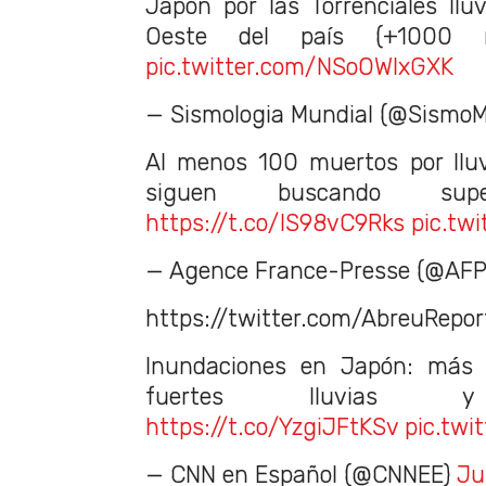
Japón por las Torrenciales llu
Oeste del país (+1000
pic.twitter.com/NSoOWIxGXK
— Sismologia Mundial (@SismoM
Al menos 100 muertos por llu
siguen buscando sup
https://t.co/IS98vC9Rks
pic.tw
— Agence France-Presse (@AFP
https://twitter.com/AbreuRep
Inundaciones en Japón: más
fuertes lluvias y d
https://t.co/YzgiJFtKSv
pic.twi
— CNN en Español (@CNNEE)
Ju