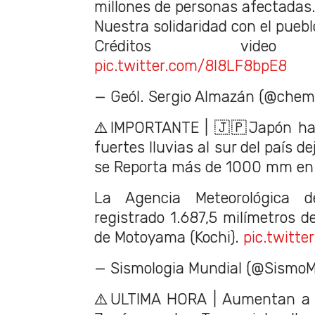
millones de personas afectadas
Nuestra solidaridad con el pueb
Créditos vi
pic.twitter.com/8l8LF8bpE8
— Geól. Sergio Almazán (@chem
⚠️IMPORTANTE | 🇯🇵Japón ha 
fuertes lluvias al sur del país de
se Reporta más de 1000 mm en l
La Agencia Meteorológica 
registrado 1.687,5 milímetros de
de Motoyama (Kochi).
pic.twitte
— Sismologia Mundial (@SismoM
⚠️ULTIMA HORA | Aumentan a 1