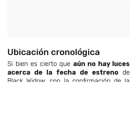
Ubicación cronológica
Si bien es cierto que
aún no hay luces
acerca de la fecha de estreno
de
Black Widow, con la confirmación de la
película, se podría haber pensado que
era un
spoiler
para lo que viene de
Avengers
, pero no. Porque ya se sabe
que
va a estar situada antes de la
primera película del grupo
de
superhéroes, que fue estrenada en