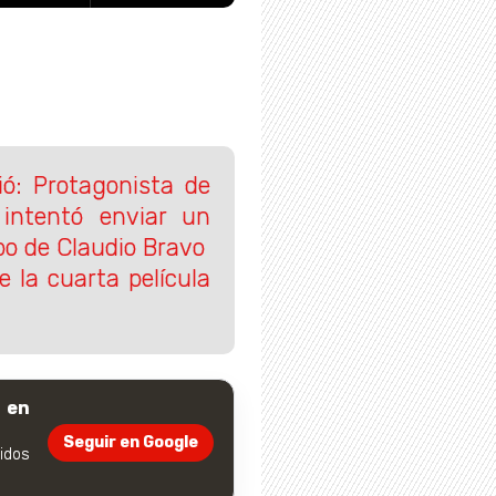
lió: Protagonista de
intentó enviar un
po de Claudio Bravo
e la cuarta película
 en
Seguir en Google
dos