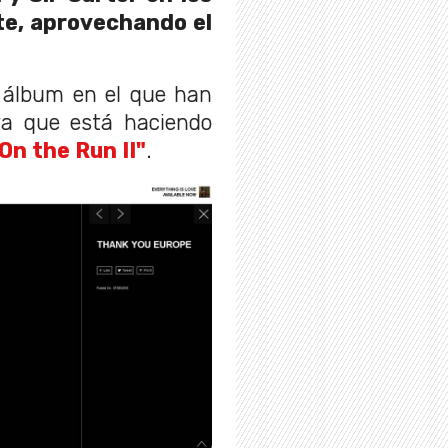
te, aprovechando el
 álbum en el que han
ira que está haciendo
On the Run II"
.