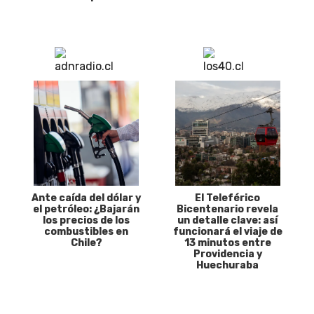
Ante caída del dólar y
El Teleférico
el petróleo: ¿Bajarán
Bicentenario revela
los precios de los
un detalle clave: así
combustibles en
funcionará el viaje de
Chile?
13 minutos entre
Providencia y
Huechuraba