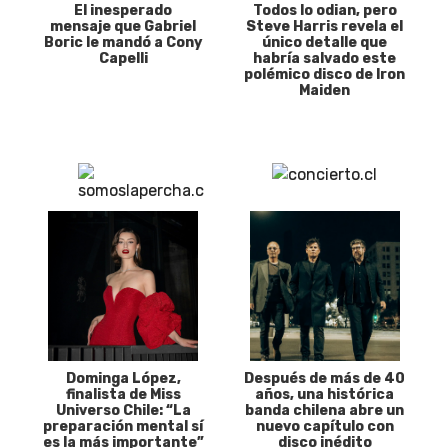
El inesperado
Todos lo odian, pero
mensaje que Gabriel
Steve Harris revela el
Boric le mandó a Cony
único detalle que
Capelli
habría salvado este
polémico disco de Iron
Maiden
Dominga López,
Después de más de 40
finalista de Miss
años, una histórica
Universo Chile: “La
banda chilena abre un
preparación mental sí
nuevo capítulo con
es la más importante”
disco inédito