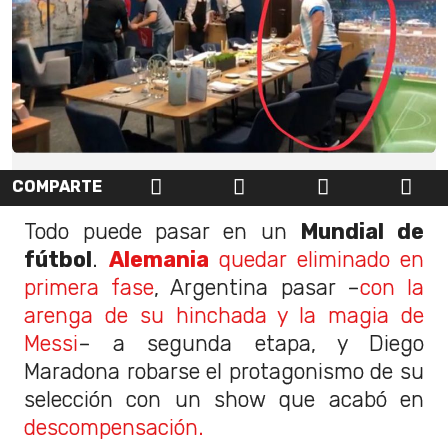
COMPARTE
Todo puede pasar en un
Mundial de
fútbol
.
Alemania
quedar eliminado en
primera fase
, Argentina pasar –
con la
arenga de su hinchada y la magia de
Messi
– a segunda etapa, y Diego
Maradona robarse el protagonismo de su
selección con un show que acabó en
descompensación.