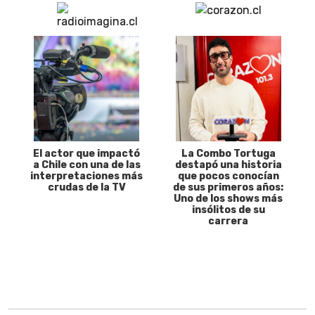
El actor que impactó
La Combo Tortuga
a Chile con una de las
destapó una historia
interpretaciones más
que pocos conocían
crudas de la TV
de sus primeros años:
Uno de los shows más
insólitos de su
carrera