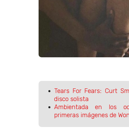
Tears For Fears: Curt S
disco solista
Ambientada en los oc
primeras imágenes de Wo