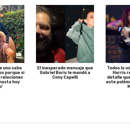
e uno sabe
El inesperado mensaje que
Todos lo o
s porque si
Gabriel Boric le mandó a
Harris r
 relaciones
Cony Capelli
detalle qu
hasta hoy
este polémi
o'
M