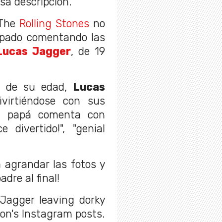
sa descripción.
 The
Rolling Stones
no
cupado comentando las
Lucas Jagger
, de 19
s de su edad,
Lucas
virtiéndose con sus
su papá comenta con
 divertido!", "genial
 agrandar las fotos y
dre al final!
 Jagger leaving dorky
on's Instagram posts.