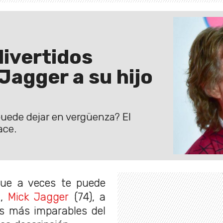
divertidos
Jagger a su hijo
puede dejar en vergüenza? El
ace.
que a veces te puede
n,
Mick Jagger
(74), a
os más imparables del