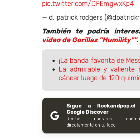
pic.twitter.com/DFEmgwxKp4
— d. patrick rodgers (@dpatrick
También te podría intere
video de Gorillaz "Humility"".
¡La banda favorita de Mess
La admirable y valiente 
cáncer luego de 120 quimi
Sigue a Rockandpop.cl
Google Discover
Recibe nuestros conteni
directamente en tu feed.