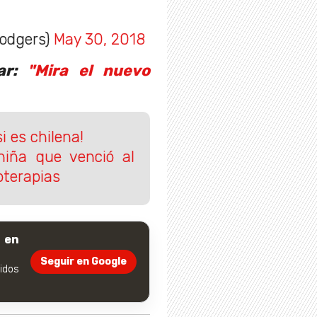
rodgers)
May 30, 2018
sar:
"Mira el nuevo
i es chilena!
niña que venció al
oterapias
 en
Seguir en Google
dos