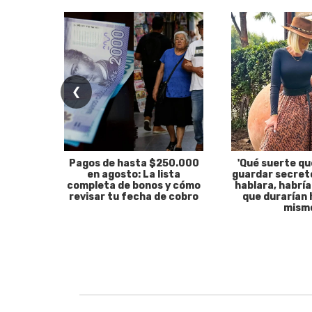
❮
Pagos de hasta $250.000
'Qué suerte qu
en agosto: La lista
guardar secreto
completa de bonos y cómo
hablara, habría
revisar tu fecha de cobro
que durarían 
mism