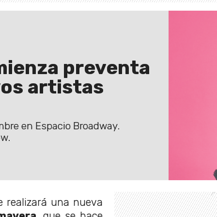
mienza preventa
os artistas
iembre en Espacio Broadway.
ow.
 realizará una nueva
mavera
, que se hace