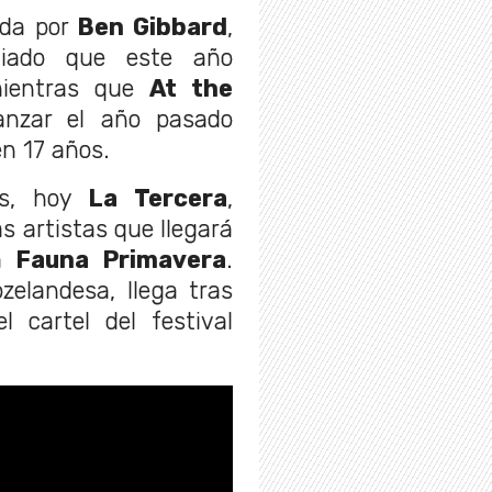
ada por
Ben Gibbard
,
ciado que este año
mientras que
At the
nzar el año pasado
en 17 años.
os, hoy
La Tercera
,
as artistas que llegará
 a
Fauna Primavera
.
zelandesa, llega tras
 cartel del festival