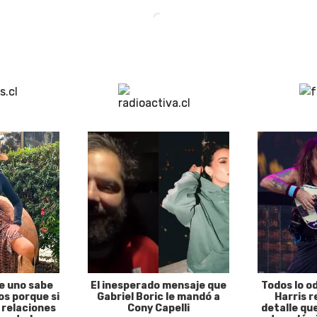
e uno sabe
El inesperado mensaje que
Todos lo o
s porque si
Gabriel Boric le mandó a
Harris r
 relaciones
Cony Capelli
detalle qu