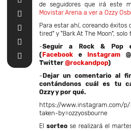
de seguidores que irá este m
Movistar Arena a ver a Ozzy Osb
Para estar ahí, coreando éxitos 
tired" y "Bark At The Moon", solo
-
Seguir a Rock & Pop e
(
Facebook
e
Instagram
@r
Twitter
@rockandpop
)
-
Dejar un comentario al fi
contándonos cuál es tu ca
Ozzy y por qué.
https://www.instagram.com/p
taken-by=ozzyosbourne
El
sorteo
se realizará el marte