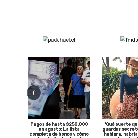
❮
Pagos de hasta $250.000
'Qué suerte qu
en agosto: La lista
guardar secreto
completa de bonos y cómo
hablara, habría