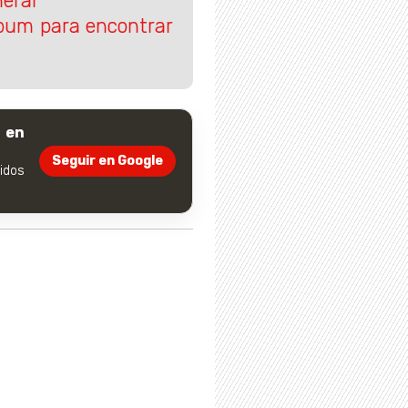
eral
lbum para encontrar
 en
Seguir en Google
dos