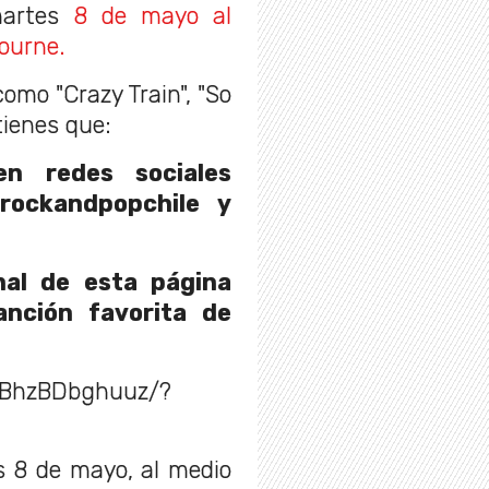
artes
8 de mayo al
ourne.
como "Crazy Train", "So
 tienes que:
n redes sociales
ockandpopchile y
nal de esta página
nción favorita de
/BhzBDbghuuz/?
s 8 de mayo, al medio