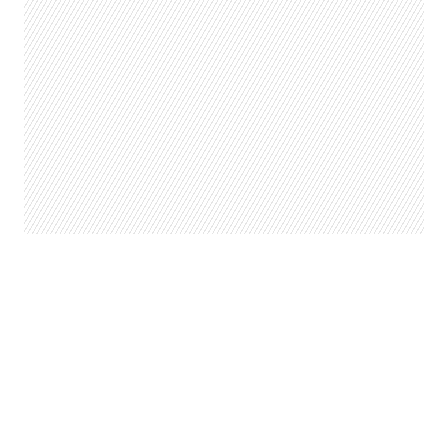
“Tranquility Base Hotel & Casino”
saldrá oficialmente el 11 de mayo, y
según la banda es un material
autobiográfico, una “conversación
contigo mismo” a través de 11
canciones.