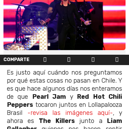
COMPARTE
Es justo aquí cuándo nos preguntamos
por qué estas cosas no pasan en Chile. Y
es que hace algunos días nos enteramos
de que
Pearl Jam
y
Red Hot Chili
Peppers
tocaron juntos en Lollapalooza
Brasil
-revisa las imágenes aquí-
, y
ahora es
The Killers
junto a
Liam
Gallagher
quienes nos hacen sentir