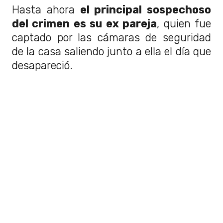
Hasta ahora
el principal sospechoso
del crimen es su ex pareja
, quien fue
captado por las cámaras de seguridad
de la casa saliendo junto a ella el día que
desapareció.
En su primera declaración a la policía,
cuando el cuerpo aún no era encontrado,
Spotz indicó que ellos habían tenido una
discusión en el auto mientras se
trasladaban a Hollywood para tomar un
café. Tras la pelea verbal, el hombre
aseguró que había dejado a la víctima en
Santa Clarita, cerca de su residencia.