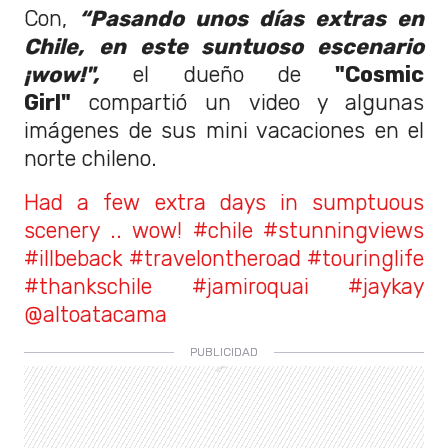
Con,
“Pasando unos días extras en
Chile,
en este suntuoso escenario
¡wow!",
el dueño de
"Cosmic
Girl"
compartió un video y algunas
imágenes de sus mini vacaciones en el
norte chileno.
Had a few extra days in sumptuous
scenery .. wow! #chile #stunningviews
#illbeback #travelontheroad #touringlife
#thankschile #jamiroquai #jaykay
@altoatacama