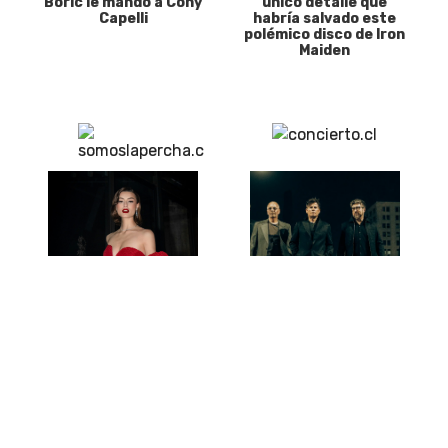
Boric le mandó a Cony
único detalle que
Capelli
habría salvado este
polémico disco de Iron
Maiden
Dominga López,
Después de más de 40
finalista de Miss
años, una histórica
Universo Chile: “La
banda chilena abre un
preparación mental sí
nuevo capítulo con
es la más importante”
disco inédito