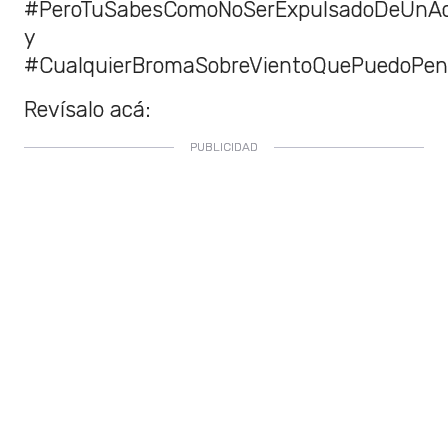
#PeroTuSabesComoNoSerExpulsadoDeUnAc
y
#CualquierBromaSobreVientoQuePuedoPens
Revísalo acá: