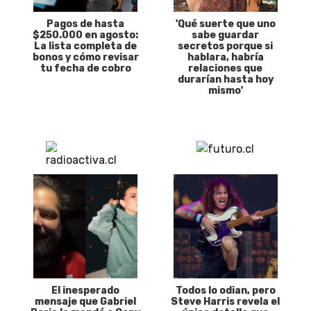
Pagos de hasta
'Qué suerte que uno
$250.000 en agosto:
sabe guardar
La lista completa de
secretos porque si
bonos y cómo revisar
hablara, habría
tu fecha de cobro
relaciones que
durarían hasta hoy
mismo'
El inesperado
Todos lo odian, pero
mensaje que Gabriel
Steve Harris revela el