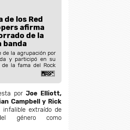
a de los Red
ppers afirma
orrado de la
la banda
e de la agrupación por
a y participó en su
n de la fama del Rock
esta por
Joe Elliott,
vian Campbell y Rick
infalible extraído de
del género como