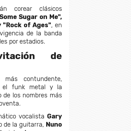
án corear clásicos
Some Sugar on Me",
y "Rock of Ages"
, en
 vigencia de la banda
es por estadios.
vitación de
 más contundente,
 el funk metal y la
no de los nombres más
noventa.
mático vocalista
Gary
o de la guitarra,
Nuno