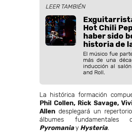
LEER TAMBIÉN
Exguitarrist
Hot Chili Pe
haber sido b
historia de 
El músico fue part
más de una décad
inducción al saló
and Roll.
La histórica formación compu
Phil Collen, Rick Savage, Vi
Allen
desplegará un repertorio 
álbumes fundamentales 
Pyromania
y
Hysteria
.