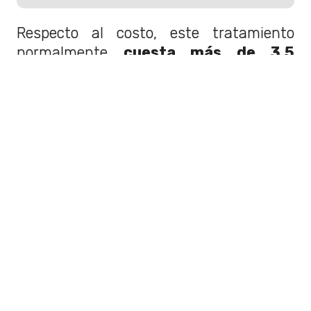
Respecto al costo, este tratamiento
normalmente
cuesta más de 3,5
millones de pesos
, por lo que, con el
Bono PAD, el precio disminuye
considerablemente.
En concreto, el
valor total de la cirugía
es de $3.583.580
, mientras que,
usando el beneficio, el
copago
disminuye a $1.791.790
.