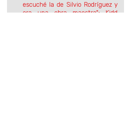
escuché la de Silvio Rodríguez y
era una obra maestra": Kidd
Voodoo sobre "Ángel Para un
Final"
Lejos de lo urbano y con
colaboración con Mon Laferte:
Así es el disco más personal de
Kidd Voodoo
Sigue a Rockandpop.cl en Google
Discover
Recibe nuestros contenidos directamente en tu
feed.
Seguir en Google