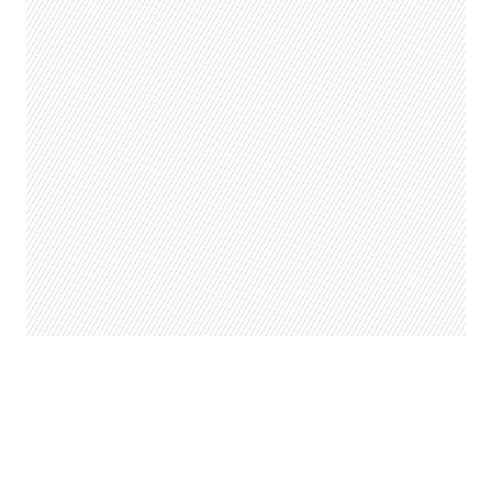
Venta de entradas en
passline.cl
, donde
puedes comprar los tickets de manera
online
o bien a través de
Supermercado LIDER y BANCO