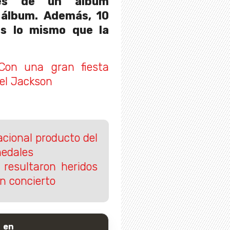
ones de un álbum
 álbum. Además, 10
s lo mismo que la
Con una gran fiesta
ael Jackson
acional producto del
medales
 resultaron heridos
n concierto
 en