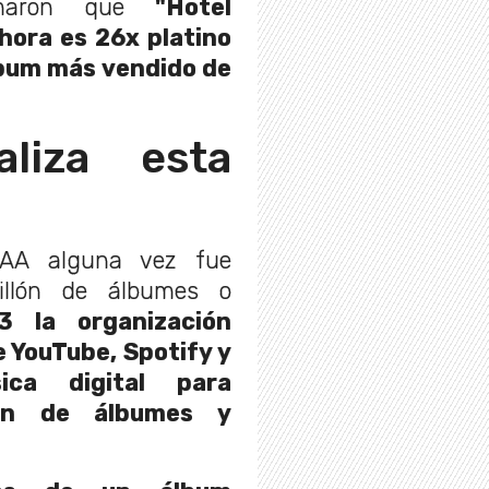
rmaron que
"Hotel
hora es 26x platino
álbum más vendido de
liza esta
IAA alguna vez fue
illón de álbumes o
3 la organización
 YouTube, Spotify y
ica digital para
ción de álbumes y