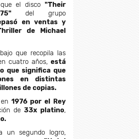
que el disco
"Their
75"
del grupo
epasó en ventas y
hriller de Michael
bajo que recopila las
n cuatro años,
está
lo que significa que
ones en distintas
llones de copias.
o en
1976 por el Rey
ación de
33x platino
,
o.
a un segundo logro,